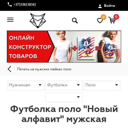
+375336138341
Войти
0
0
Печать на мужских майках поло
Футболка поло "Новый
алфавит" мужская