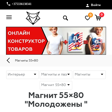
+375336138341
Войти
0
0
Магниты 55×80
Магнит 55×80
"Молодожены "