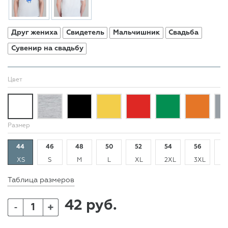
Друг жениха
Свидетель
Мальчишник
Свадьба
Сувенир на свадьбу
Цвет
Размер
44
46
48
50
52
54
56
5
XS
S
M
L
XL
2XL
3XL
4
Таблица размеров
42 руб.
+
-