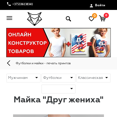
+375336138341
Войти
0
0
Футболки и майки - печать принтов
Майка "Друг жениха"