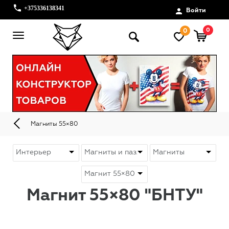
+375336138341
Войти
0
0
Магниты 55×80
Магнит 55×80 "БНТУ"