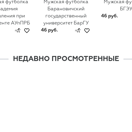
ая футболка
Мужская футболка
Мужская фу
кадемия
Барановичский
БГЭ
вления при
государственный
46 руб.
енте АУпПРБ
университет БарГУ
46 руб.
НЕДАВНО ПРОСМОТРЕННЫЕ