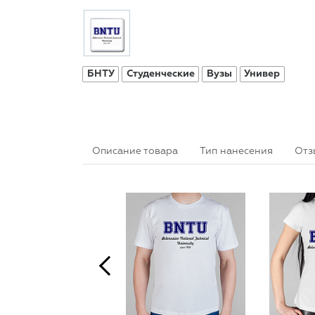
БНТУ
Студенческие
Вузы
Универ
Описание товара
Тип нанесения
Отз