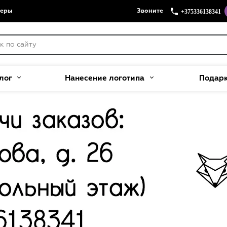
+375336138341
меры
Звоните
лог
Нанесение логотипа
Подар