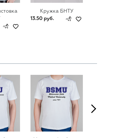
лстовка
Кружка БНТУ
Мужской свитш
У
13.50 руб.
БНТУ
74 руб.