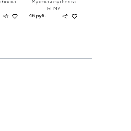
тболка
Мужская футболка
Мужская футбол
У
БГМУ
БГПУ им. М. Тан
46 руб.
46 руб.