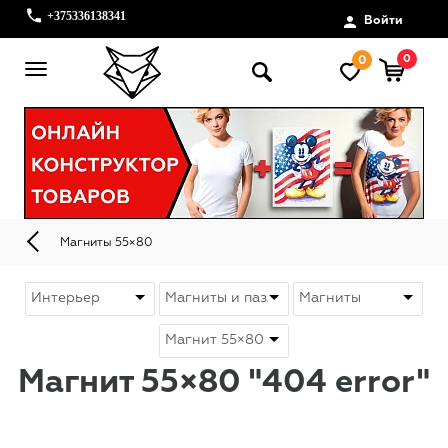
+375336138341
Войти
0
0
Магниты 55×80
Магнит 55×80 "404 error"