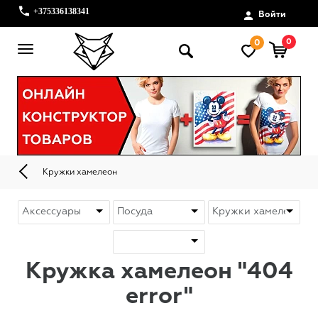
+375336138341
Войти
0
0
Кружки хамелеон
Кружка хамелеон "404
error"