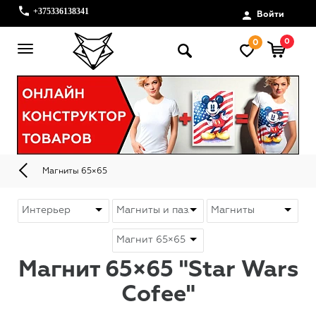
+375336138341
Войти
0
0
Магниты 65×65
Магнит 65×65 "Star Wars
Cofee"