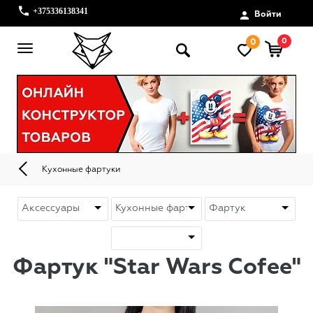
+375336138341
Войти
0
0
Кухонные фартуки
Фартук "Star Wars Cofee"