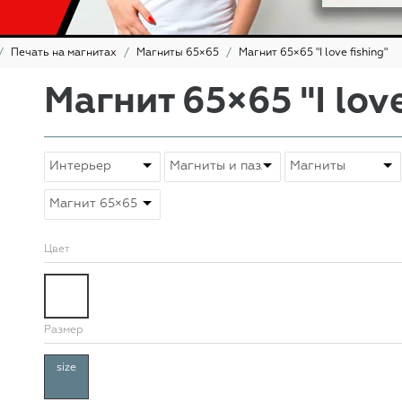
Печать на магнитах
Магниты 65×65
Магнит 65×65 "I love fishing"
Магнит 65×65 "I love
Цвет
Размер
size