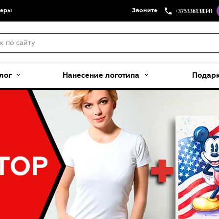
+375336138341
меры
Звоните
лог
Нанесение логотипа
Подар