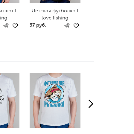
Детская футболка I
итшот I
Коврики для мышк
love fishing
hing
love fishing
37 руб.
13.50 руб.