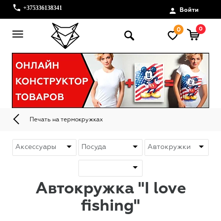
+375336138341
Войти
0
0
Печать на термокружках
Автокружка "I love
fishing"