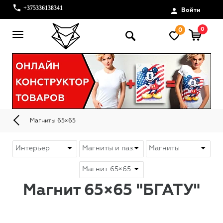
+375336138341
Войти
0
0
Магниты 65×65
Магнит 65×65 "БГАТУ"