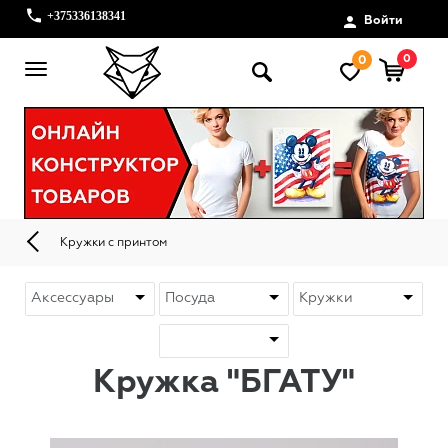
+375336138341
Войти
0
0
Кружки с принтом
Кружка "БГАТУ"