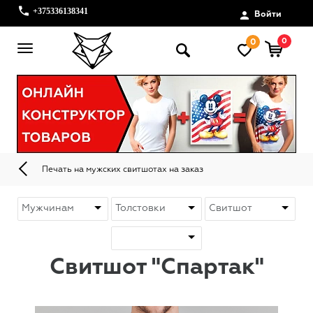
+375336138341
Войти
0
0
Печать на мужских свитшотах на заказ
Свитшот "Спартак"