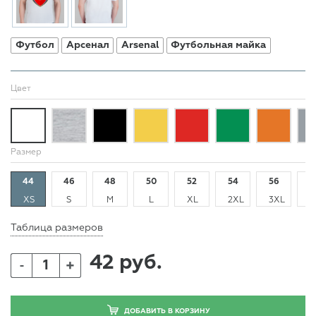
Футбол
Арсенал
Arsenal
Футбольная майка
Цвет
Размер
44
46
48
50
52
54
56
5
XS
S
M
L
XL
2XL
3XL
4
Таблица размеров
42 руб.
+
-
ДОБАВИТЬ В КОРЗИНУ