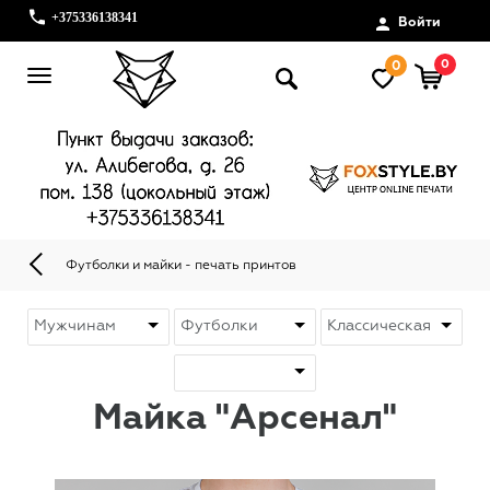
+375336138341
Войти
0
0
Футболки и майки - печать принтов
Майка "Арсенал"