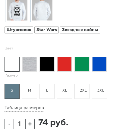
Штурмовик
Star Wars
Звездные войны
Цвет
Размер
S
M
L
XL
2XL
3XL
Таблица размеров
74 руб.
+
-