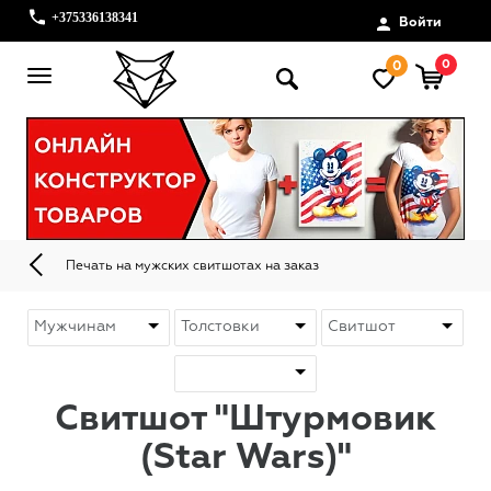
+375336138341
Войти
0
0
Печать на мужских свитшотах на заказ
Свитшот "Штурмовик
(Star Wars)"