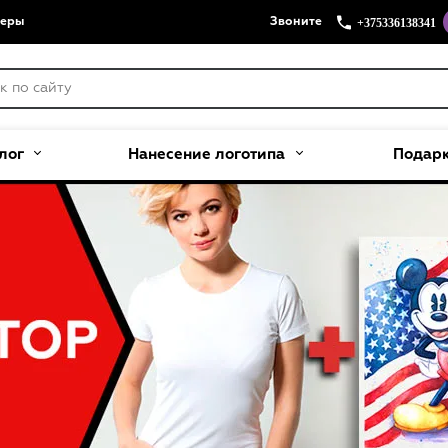
+375336138341
меры
Звоните
лог
Нанесение логотипа
Подар