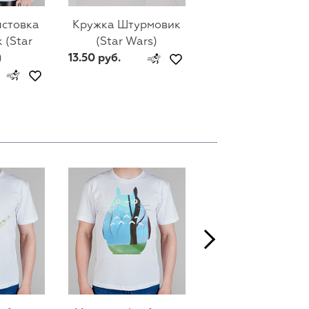
лстовка
Кружка Штурмовик
Мужской свитш
 (Star
(Star Wars)
Штурмовик (Sta
)
13.50 руб.
Wars)
74 руб.