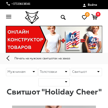
+375336138341
Войти
0
0
Печать на мужских свитшотах на заказ
Свитшот "Holiday Cheer"