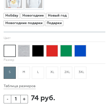
Holiday
Новогодние
Новый год
Новогодние подарки
Подарки
Цвет
Размер
S
M
L
XL
2XL
3XL
Таблица размеров
74 руб.
+
-