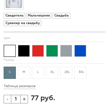
Свидетель
Мальчишник
Свадьба
Сувенир на свадьбу
Цвет
Размер
S
M
L
XL
2XL
3XL
Таблица размеров
77 руб.
+
-