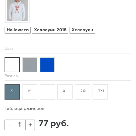
Halloween
Хеллоуин 2018
Хеллоуин
Цвет
Размер
S
M
L
XL
2XL
3XL
Таблица размеров
77 руб.
+
-