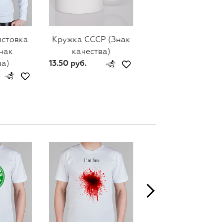
лстовка
Кружка СССР (Знак
Мужской свитш
нак
качества)
СССР (Знак
ва)
13.50 руб.
качества)
74 руб.