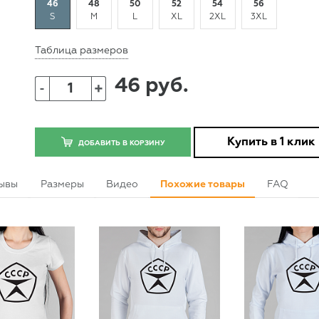
46
48
50
52
54
56
S
M
L
XL
2XL
3XL
Таблица размеров
46 руб.
+
-
Купить в 1 клик
ДОБАВИТЬ В КОРЗИНУ
ывы
Размеры
Видео
Похожие товары
FAQ