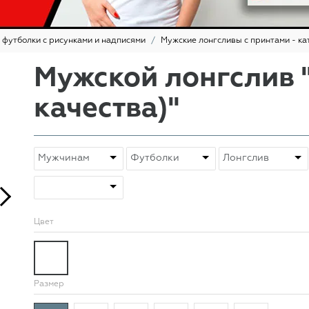
 футболки с рисунками и надписями
Мужские лонгсливы с принтами - ка
Мужской лонгслив 
качества)"
Цвет
Размер