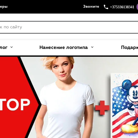
+375336138341
меры
Звоните
лог
Нанесение логотипа
Подар