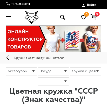
+375336138341
Войти
0
0
Кружки с цветной ручкой - каталог
Цветная кружка "СССР
(Знак качества)"