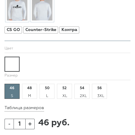
CS GO
Counter-Strike
Контра
Цвет
Размер
46
48
50
52
54
56
S
M
L
XL
2XL
3XL
Таблица размеров
46 руб.
+
-