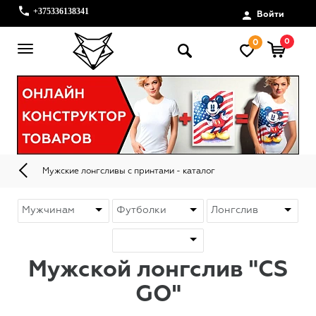
+375336138341
Войти
0
0
Мужские лонгсливы с принтами - каталог
Мужской лонгслив "CS
GO"