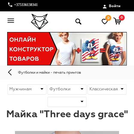
+375336138341
Войти
0
0
Футболки и майки - печать принтов
Майка "Three days grace"