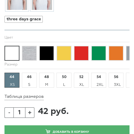
three days grace
Цвет
Размер
44
46
48
50
52
54
56
5
XS
S
M
L
XL
2XL
3XL
4
Таблица размеров
42 руб.
+
-
ДОБАВИТЬ В КОРЗИНУ