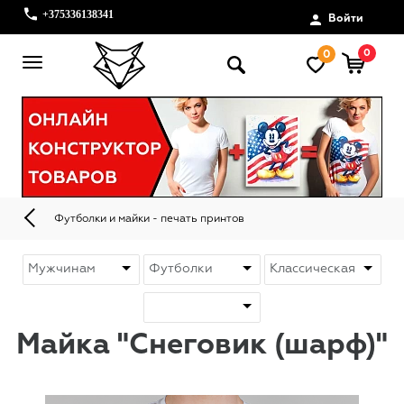
+375336138341
Войти
0
0
Футболки и майки - печать принтов
Майка "Снеговик (шарф)"