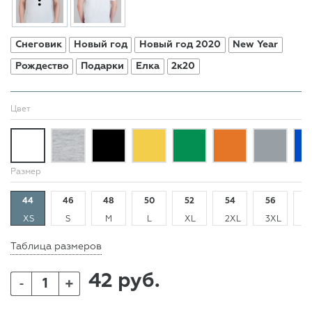
Снеговик
Новый год
Новый год 2020
New Year
Рождество
Подарки
Елка
2к20
Цвет
Размер
44
46
48
50
52
54
56
5
XS
S
M
L
XL
2XL
3XL
4
Таблица размеров
42 руб.
+
-