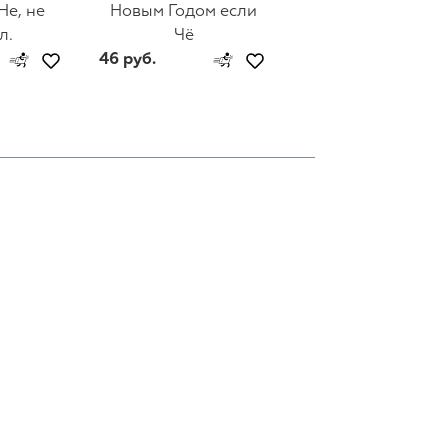
Не, не
Новым Годом если
Holiday Cheer
л.
Чё
46 руб.
46 руб.