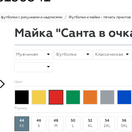
 футболки с рисунками и надписями
Футболки и майки - печать принтов
Майка "Санта в очк
Цвет
Размер
44
46
48
50
52
54
56
XS
S
M
L
XL
2XL
3XL