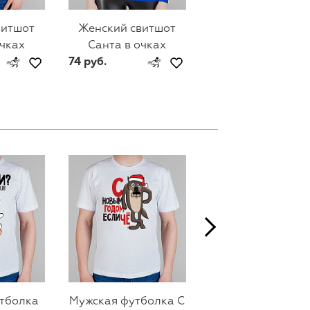
витшот
Женский свитшот
Детская футбол
очках
Санта в очках
Санта в очках
74 руб.
37 руб.
тболка
Мужская футболка С
Мужская футбол