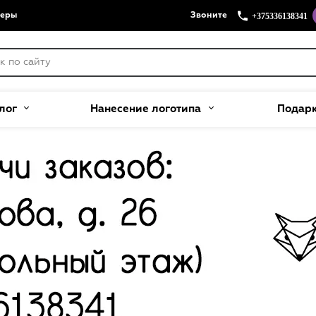
+375336138341
меры
Звоните
лог
Нанесение логотипа
Подар