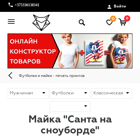
+375336138341
Войти
0
0
Футболки и майки - печать принтов
Майка "Санта на
сноуборде"