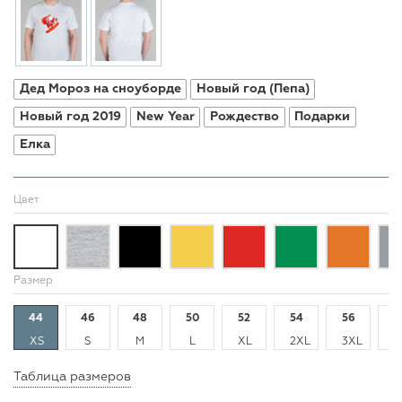
Дед Мороз на сноуборде
Новый год (Пепа)
Новый год 2019
New Year
Рождество
Подарки
Елка
Цвет
Размер
44
46
48
50
52
54
56
5
XS
S
M
L
XL
2XL
3XL
4
Таблица размеров