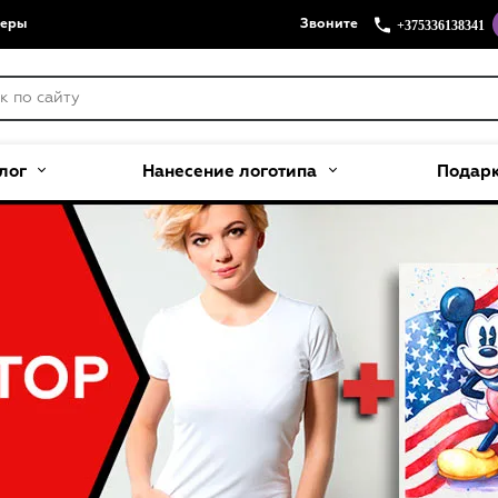
+375336138341
меры
Звоните
лог
Нанесение логотипа
Подар