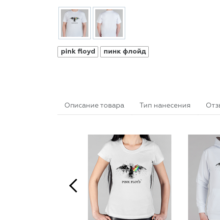
pink floyd
пинк флойд
Описание товара
Тип нанесения
Отз