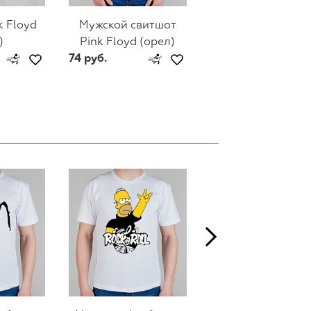
k Floyd
Мужской свитшот
Женский свитш
)
Pink Floyd (орел)
Pink Floyd (орел
74 руб.
74 руб.