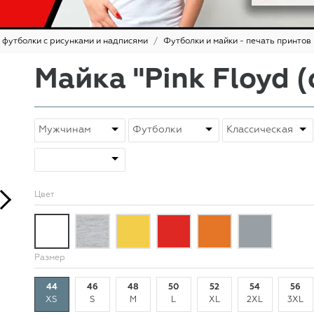
 футболки с рисунками и надписями
Футболки и майки - печать принтов
Майка "Pink Floyd (
Цвет
Размер
44
46
48
50
52
54
56
XS
S
M
L
XL
2XL
3XL