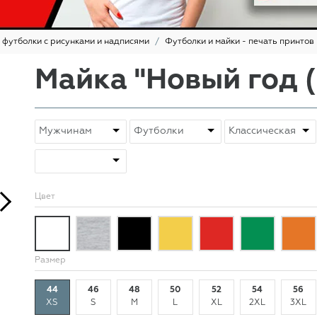
 футболки с рисунками и надписями
Футболки и майки - печать принтов
Майка "Новый год (
Цвет
Размер
44
46
48
50
52
54
56
XS
S
M
L
XL
2XL
3XL