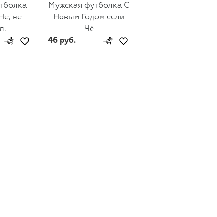
тболка
Мужская футболка С
Мужская футбол
Не, не
Новым Годом если
Holiday Cheer
л.
Чё
46 руб.
46 руб.