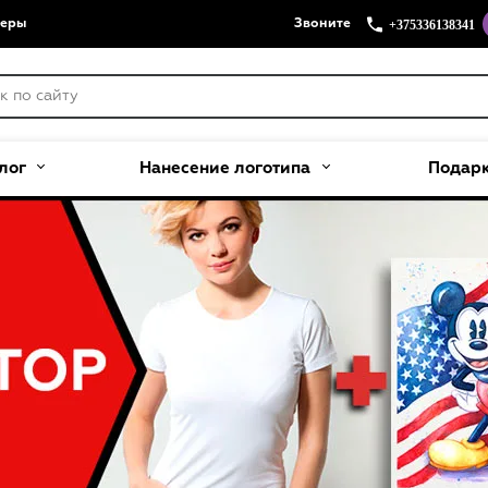
+375336138341
меры
Звоните
лог
Нанесение логотипа
Подар