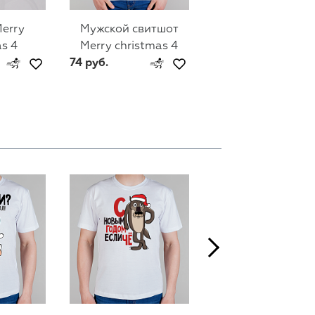
erry
Мужской свитшот
Женский свитш
as 4
Merry christmas 4
Merry christmas
74 руб.
74 руб.