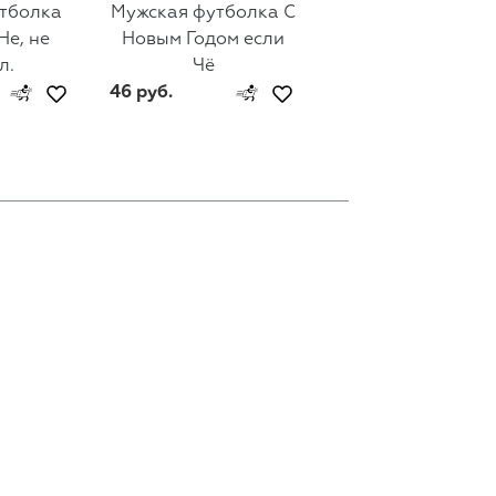
тболка
Мужская футболка С
Мужская футбол
Не, не
Новым Годом если
Holiday Cheer
л.
Чё
46 руб.
46 руб.