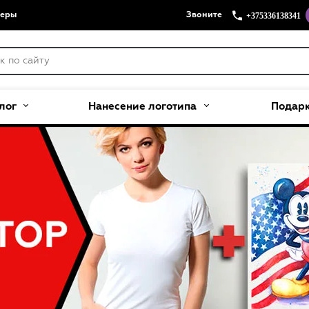
+375336138341
меры
Звоните
лог
Нанесение логотипа
Подар