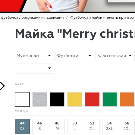
 футболки с рисунками и надписями
Футболки и майки - печать принтов
Майка "Merry chris
Цвет
Размер
44
46
48
50
52
54
56
XS
S
M
L
XL
2XL
3XL