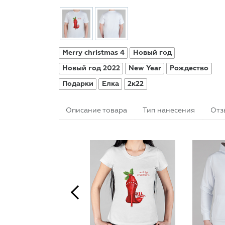
Merry christmas 4
Новый год
Новый год 2022
New Year
Рождество
Подарки
Елка
2к22
Описание товара
Тип нанесения
Отз