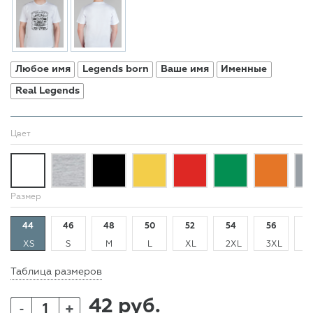
Любое имя
Legends born
Ваше имя
Именные
Real Legends
Цвет
Размер
44
46
48
50
52
54
56
5
XS
S
M
L
XL
2XL
3XL
4
Таблица размеров
42 руб.
+
-