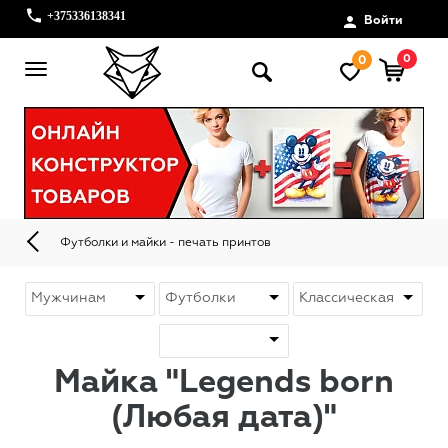
+375336138341
Войти
0
0
Футболки и майки - печать принтов
Майка "Legends born
(Любая дата)"