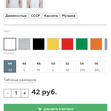
Девяностые
СССР
Кассета
Музыка
Цвет
Размер
44
46
48
50
52
54
56
5
XS
S
M
L
XL
2XL
3XL
4
Таблица размеров
42 руб.
+
-
ДОБАВИТЬ В КОРЗИНУ