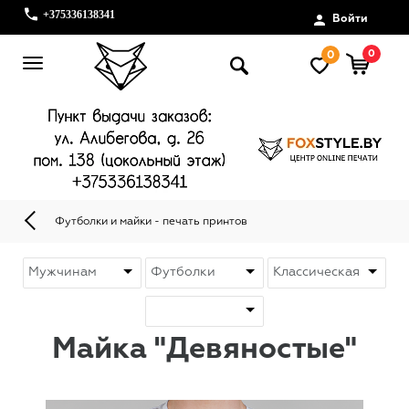
+375336138341
Войти
0
0
Футболки и майки - печать принтов
Майка "Девяностые"