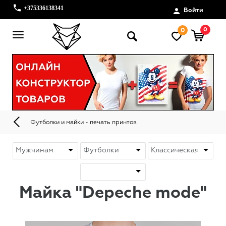
+375336138341
Войти
0
0
Футболки и майки - печать принтов
Майка "Depeche mode"