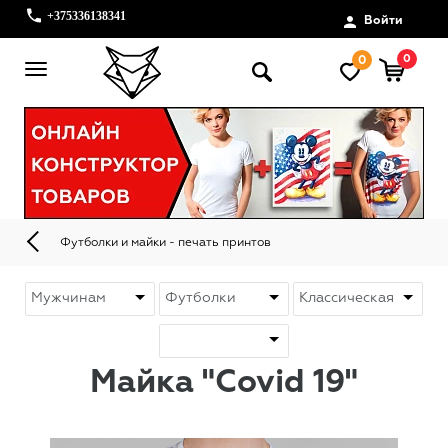
+375336138341
Войти
0
0
Футболки и майки - печать принтов
Майка "Covid 19"