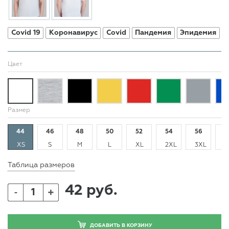
Covid 19
Коронавирус
Covid
Пандемия
Эпидемия
Цвет
Размер
44
46
48
50
52
54
56
5
XS
S
M
L
XL
2XL
3XL
4
Таблица размеров
42 руб.
+
-
ДОБАВИТЬ В КОРЗИНУ