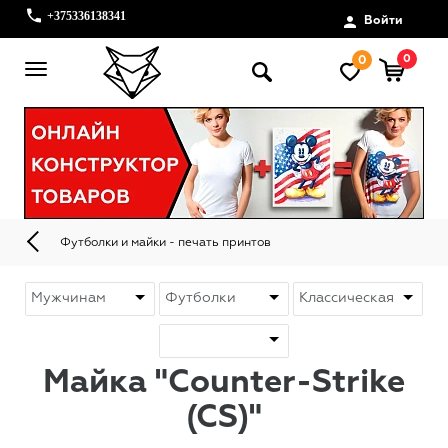
+375336138341
Войти
0
0
Футболки и майки - печать принтов
Майка "Counter-Strike
(CS)"