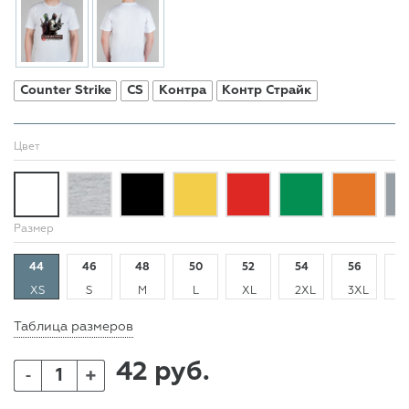
Counter Strike
CS
Контра
Контр Страйк
Цвет
Размер
44
46
48
50
52
54
56
5
XS
S
M
L
XL
2XL
3XL
4
Таблица размеров
42 руб.
+
-