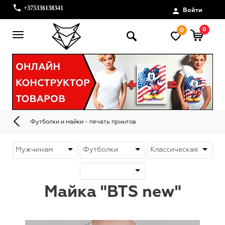
+375336138341
Войти
0
0
Футболки и майки - печать принтов
Майка "BTS new"