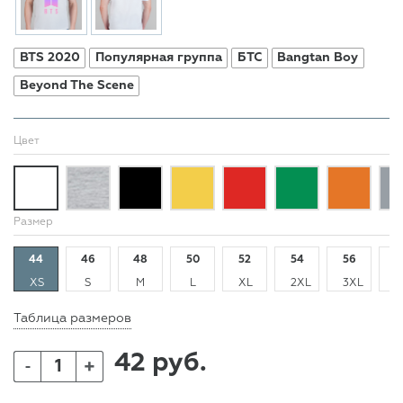
BTS 2020
Популярная группа
БТС
Bangtan Boy
Beyond The Scene
Цвет
Размер
44
46
48
50
52
54
56
5
XS
S
M
L
XL
2XL
3XL
4
Таблица размеров
42 руб.
+
-