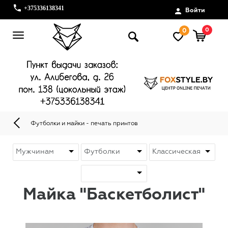
+375336138341
Войти
0
0
Футболки и майки - печать принтов
Майка "Баскетболист"