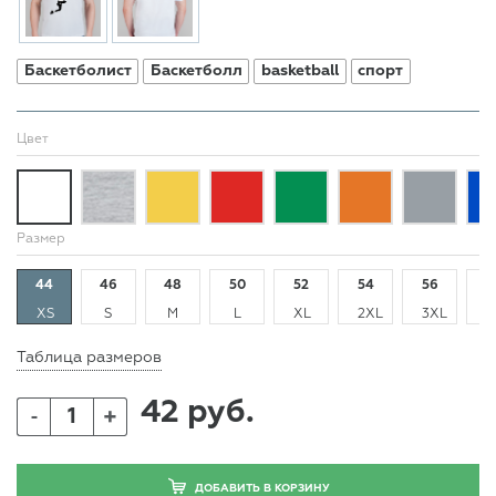
Баскетболист
Баскетболл
basketball
спорт
Цвет
Размер
44
46
48
50
52
54
56
5
XS
S
M
L
XL
2XL
3XL
4
Таблица размеров
42 руб.
+
-
ДОБАВИТЬ В КОРЗИНУ