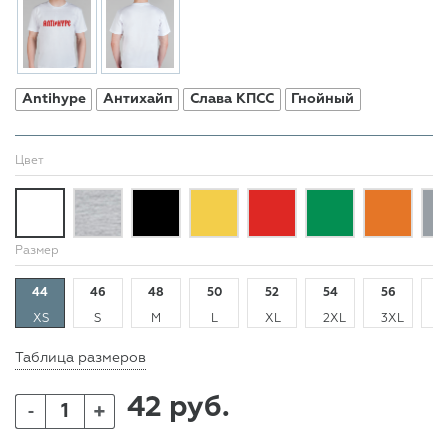
Antihype
Антихайп
Слава КПСС
Гнойный
Цвет
Размер
44
46
48
50
52
54
56
5
XS
S
M
L
XL
2XL
3XL
4
Таблица размеров
42 руб.
+
-