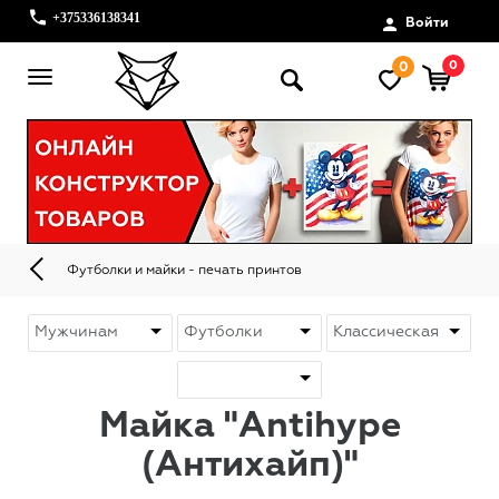
+375336138341
Войти
0
0
Футболки и майки - печать принтов
Майка "Antihype
(Антихайп)"