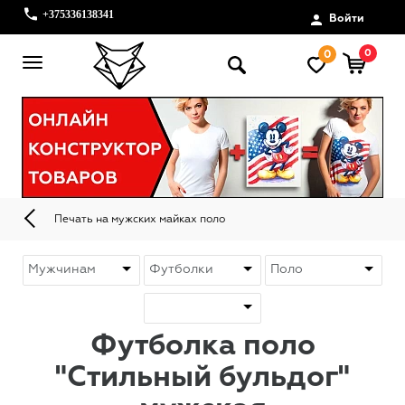
+375336138341
Войти
0
0
Печать на мужских майках поло
Футболка поло
"Стильный бульдог"