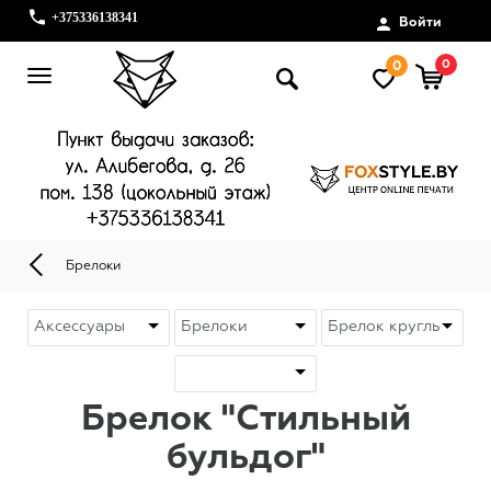
+375336138341
Войти
0
0
Брелоки
Брелок "Стильный
бульдог"