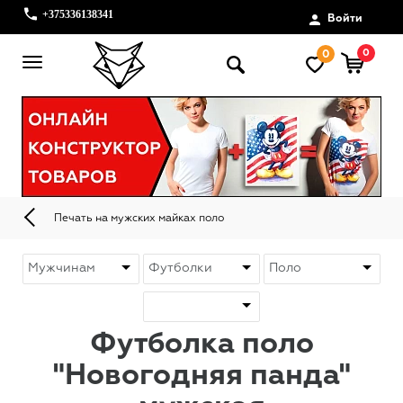
+375336138341
Войти
0
0
Печать на мужских майках поло
Футболка поло
"Новогодняя панда"