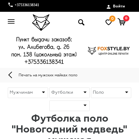
+375336138341
Войти
0
0
Печать на мужских майках поло
Футболка поло
"Новогодний медведь"