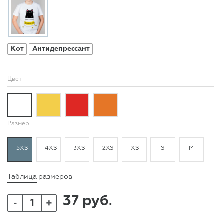
Кот
Антидепрессант
Цвет
Размер
5XS
4XS
3XS
2XS
XS
S
M
Таблица размеров
37 руб.
+
-