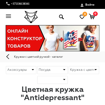
+375336138341
Войти
0
0
Кружки с цветной ручкой - каталог
Цветная кружка
"Antidepressant"