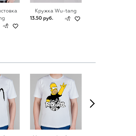
лстовка
Кружка Wu-tang
Мужской свитш
ng
13.50 руб.
Wu-tang
74 руб.