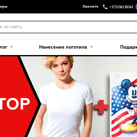
+375336138341
меры
Звоните
лог
Нанесение логотипа
Подар