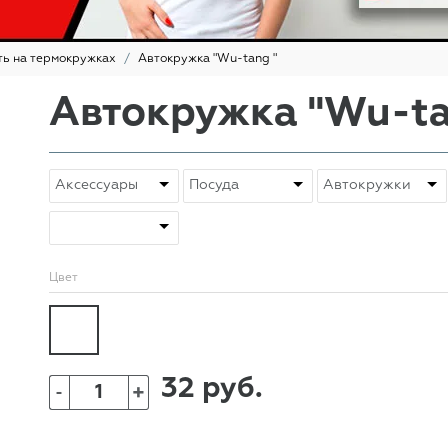
ть на термокружках
Автокружка "Wu-tang "
Автокружка "Wu-ta
Цвет
32 руб.
+
-