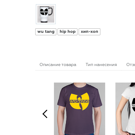
wu tang
hip hop
хип-хоп
Описание товара
Тип нанесения
Отз