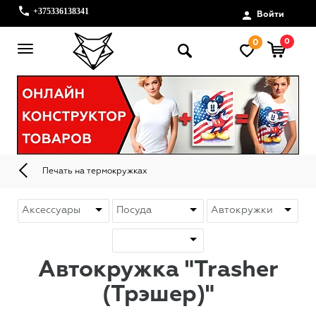
+375336138341
Войти
0
0
Печать на термокружках
Автокружка "Trasher
(Трэшер)"