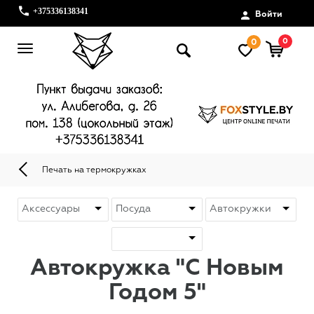
+375336138341
Войти
0
0
Печать на термокружках
Автокружка "С Новым
Годом 5"