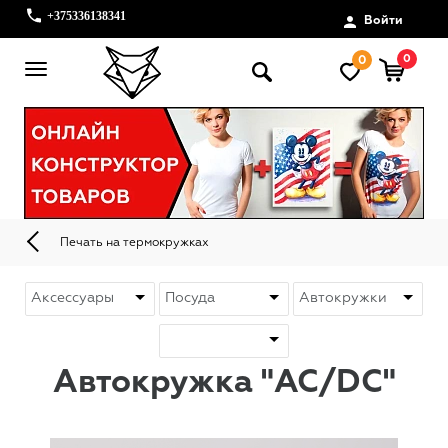
+375336138341
Войти
0
0
Печать на термокружках
Автокружка "AC/DC"