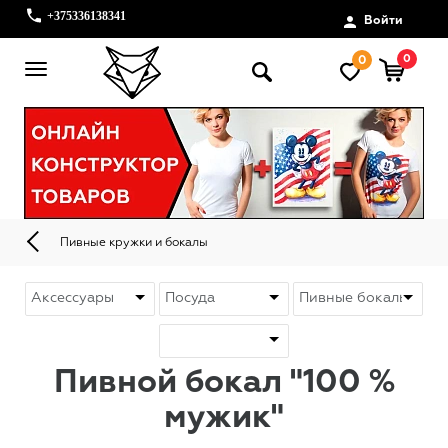
+375336138341
Войти
0
0
Пивные кружки и бокалы
Пивной бокал "100 %
мужик"