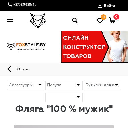
+375336138341
Войти
0
0
Фляги
Фляга "100 % мужик"